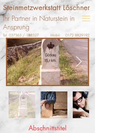
Steinmetzwerkstatt Löschner
Ihr Partner in Naturstein in
Ansprung
Tel: 037363 / 188327 Mobil:
0172 8829192
Abschnittstitel