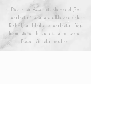
Dies ist ein Abschnitt. Klicke auf „Text
bearbeiten” oder doppelklicke auf das
Textfeld, um Inhalte zu bearbeiten. Füge
Informationen hinzu, die du mit deinen
Besuchern teilen möchtest.