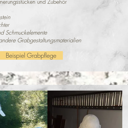
nnerungsstücken und Zubehör
tein
ter
Schmuckelemente
re Grabgestaltungsmaterialien
Beispiel Grabpflege