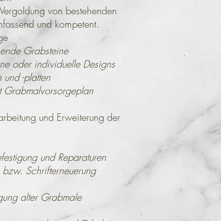
 Vergoldung von bestehenden
umfassend und kompetent.
ge
de Grabsteine
der individuelle Designs
d -platten
abmalvorsorgeplan
rbeitung und Erweiterung der
igung und Reparaturen
. Schrifterneuerung
g alter Grabmale