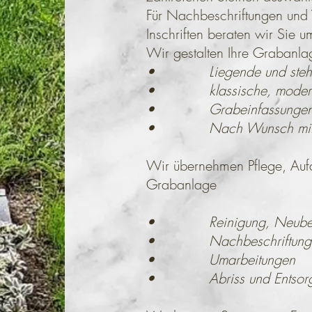
Für Nachbeschriftungen und
Inschriften beraten wir Sie 
Wir gestalten Ihre Grabanla
• Liegende und stehen
• klassische, moderne o
• Grabeinfassungen un
• Nach Wunsch mit Gr
Wir übernehmen Pflege, Aufa
Grabanlage
• Reinigung, Neubefest
• Nachbeschriftung bzw
• Umarbeitungen
• Abriss und Entsorgun