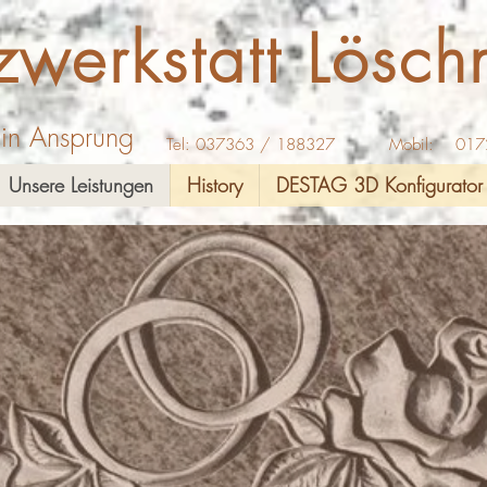
zwerkstatt Lösch
n in Ansprung
Tel: 037363 / 188327 Mobil: 017
Unsere Leistungen
History
DESTAG 3D Konfigurator